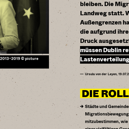
bleiben. Die Migr
Landweg statt. W
Außengrenzen ha
die aufgrund ihre
Druck ausgesetzt
müssen Dublin re
Lastenverteilung
g 2013–2019 © picture
Ursula von der Leyen, 19.07.
DIE ROL
Städte und Gemeinden 
Migrationsbewegungen.
mitzubestimmen, wie