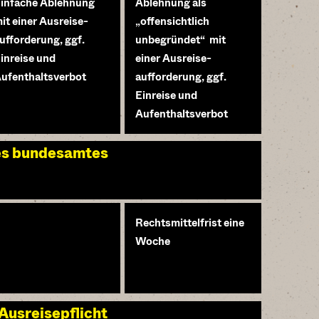
infache Ablehnung
Ablehnung als
it einer Ausreise-
„offensichtlich
ufforderung, ggf.
unbegründet“ mit
inreise und
einer Ausreise-
ufenthaltsverbot
aufforderung, ggf.
Einreise und
Aufenthaltsverbot
des bundesamtes
Rechtsmittelfrist eine
Woche
Ausreisepflicht