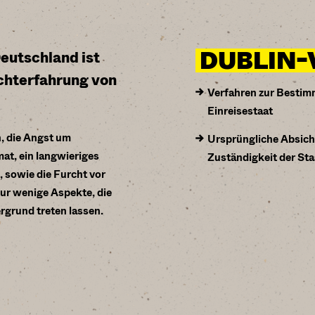
DUBLIN
eutschland ist
chterfahrung von
Verfahren zur Bestim
Einreisestaat
, die Angst um
Ursprüngliche Absicht
at, ein langwieriges
Zuständigkeit der St
, sowie die Furcht vor
ur wenige Aspekte, die
ergrund treten lassen.