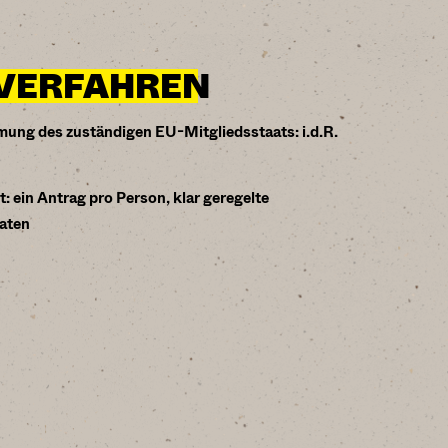
-VERFAHREN
mung des zuständigen EU-Mitgliedsstaats: i.d.R.
: ein Antrag pro Person, klar geregelte
aaten