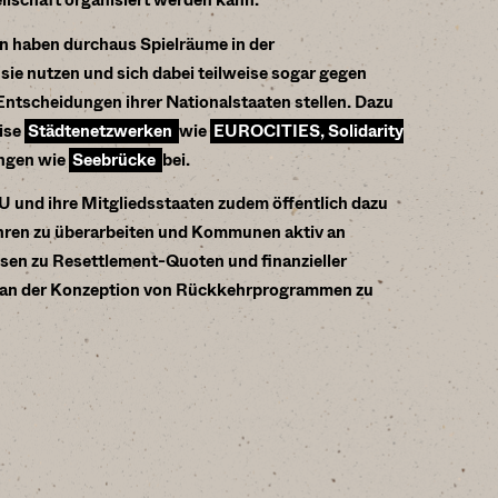
ellschaft organisiert werden kann.
 haben durchaus Spielräume in der
 sie nutzen und sich dabei teilweise sogar gegen
Entscheidungen ihrer Nationalstaaten stellen. Dazu
eise
Städtenetzwerken
wie
EUROCITIES, Solidarity
ungen wie
Seebrücke
bei.
EU und ihre Mitgliedsstaaten zudem öffentlich dazu
ahren zu überarbeiten und Kommunen aktiv an
en zu Resettlement-Quoten und finanzieller
 an der Konzeption von Rückkehrprogrammen zu