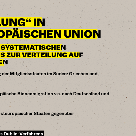
LUNG“ IN
OPÄISCHEN UNION
S SYSTEMATISCHEN
 ZUR VERTEILUNG AUF
EN
 der Mitgliedsstaaten im Süden: Griechenland,
ropäische Binnenmigration v.a. nach Deutschland und
steuropäischer Staaten gegenüber
es Dublin-Verfahrens