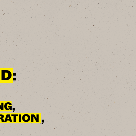
D:
NG,
ATION ,