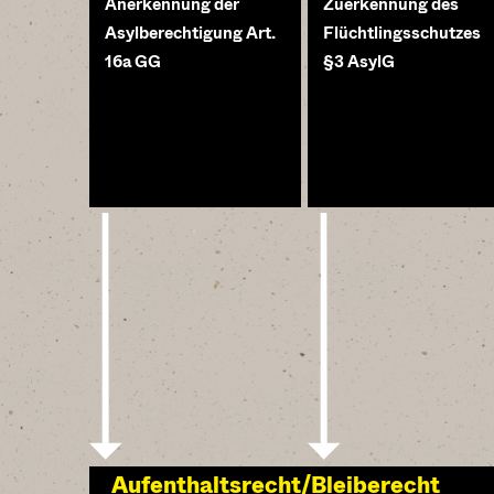
Anerkennung der
Zuerkennung des
Asylberechtigung Art.
Flüchtlingsschutzes
16a GG
§3 AsylG
Aufenthaltsrecht/Bleiberecht