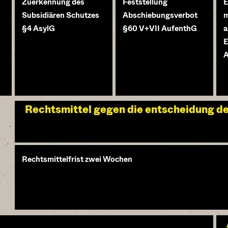
Zuerkennung des
Feststellung
E
Subsidiären Schutzes
Abschiebungsverbot
m
§4 AsylG
§60 V+VII AufenthG
a
E
A
Rechtsmittel gegen die entscheidung 
Rechtsmittelfrist zwei Wochen