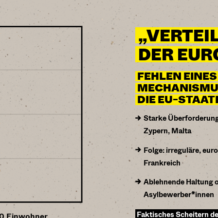
„VERTEI
DER EUR
FEHLEN EINE
MECHANISMUS
DIE EU-STAAT
Starke Überforderung
Zypern, Malta
Folge: irreguläre, eu
Frankreich
Ablehnende Haltung o
Asylbewerber*innen
Faktisches Scheitern d
00 Einwohner