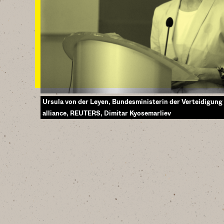
Ursula von der Leyen, Bundesministerin der Verteidigun
alliance, REUTERS, Dimitar Kyosemarliev